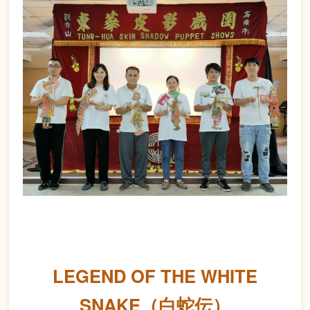
LEGEND OF THE WHITE
SNAKE（白蛇伝）