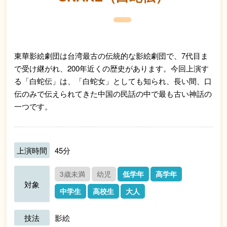
東華影絵劇団は台湾最古の伝統的な影絵劇団で、7代目ま
で受け継がれ、200年近くの歴史があります。今回上演す
る「白蛇伝」は、「白蛇女」としても知られ、長い間、口
伝のみで伝えられてきた中国の民話の中で最も古い神話の
一つです。
上演時間
45分
3歳未満
幼児
低学年
高学年
対象
中学生
高校生
大人
技法
影絵