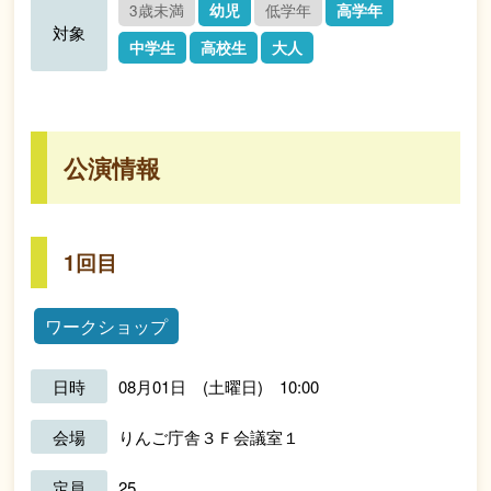
3歳未満
幼児
低学年
高学年
対象
中学生
高校生
大人
公演情報
1回目
ワークショップ
日時
08月01日 (土曜日) 10:00
会場
りんご庁舎３Ｆ会議室１
定員
25