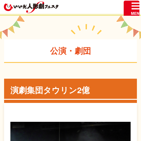
公演・劇団
演劇集団タウリン2億