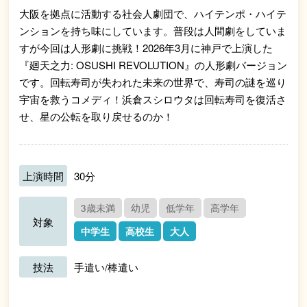
大阪を拠点に活動する社会人劇団で、ハイテンポ・ハイテ
ンションを持ち味にしています。普段は人間劇をしていま
すが今回は人形劇に挑戦！2026年3月に神戸で上演した
『廻天之力: OSUSHI REVOLUTION』の人形劇バージョン
です。回転寿司が失われた未来の世界で、寿司の謎を巡り
宇宙を救うコメディ！浜倉スシロウタは回転寿司を復活さ
せ、星の公転を取り戻せるのか！
上演時間
30分
3歳未満
幼児
低学年
高学年
対象
中学生
高校生
大人
技法
手遣い/棒遣い