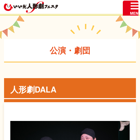
公演・劇団
人形劇DALA