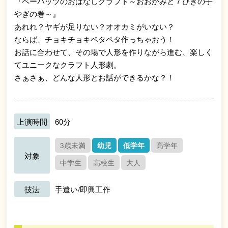
『ペーパッツのおはなしクラフト～おおかみと７ひきの子
やぎの巻～』
あれれ？ヤギが足りない？オオカミがいない？
ならば、チョキチョキペタペタ作っちゃおう！
お話に合わせて、その場で人形を作りながら進む、楽しく
てユニークなクラフト人形劇。
さぁさぁ、どんな人形とお話ができるかな？！
上演時間
60分
3歳未満
幼児
低学年
高学年
対象
中学生
高校生
大人
技法
手遣い/即興工作