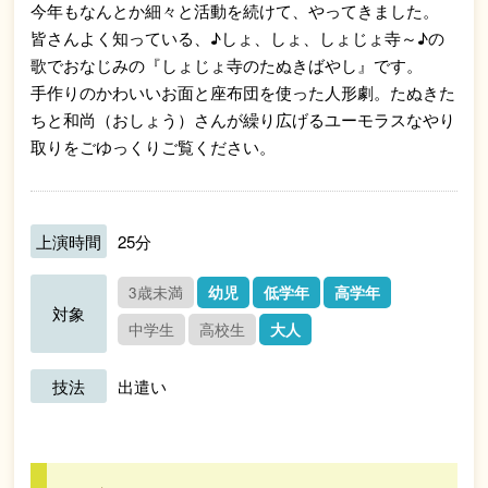
今年もなんとか細々と活動を続けて、やってきました。
皆さんよく知っている、♪しょ、しょ、しょじょ寺～♪の
歌でおなじみの『しょじょ寺のたぬきばやし』です。
手作りのかわいいお面と座布団を使った人形劇。たぬきた
ちと和尚（おしょう）さんが繰り広げるユーモラスなやり
取りをごゆっくりご覧ください。
上演時間
25分
3歳未満
幼児
低学年
高学年
対象
中学生
高校生
大人
技法
出遣い