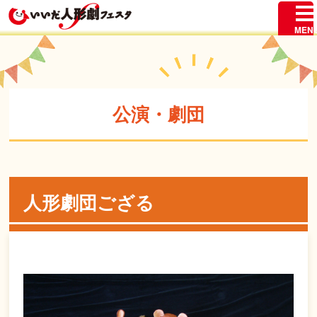
公演・劇団
人形劇団ござる