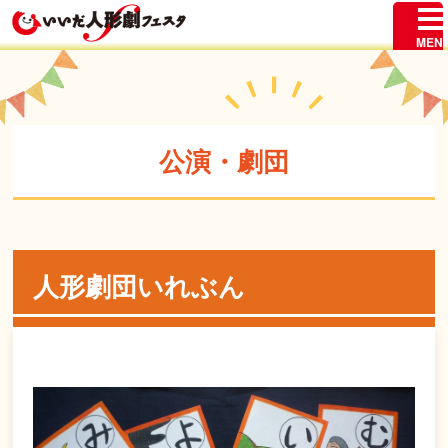
公演・劇団
人形劇団いれぶん