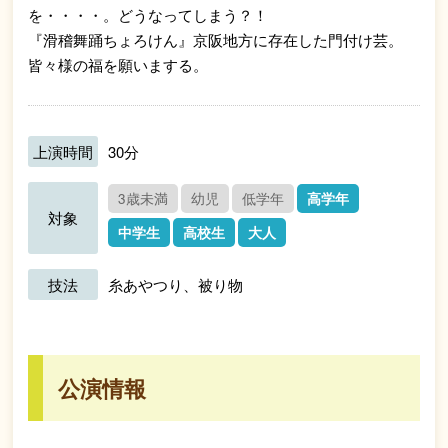
を・・・・。どうなってしまう？！
『滑稽舞踊ちょろけん』京阪地方に存在した門付け芸。
皆々様の福を願いまする。
上演時間
30分
3歳未満
幼児
低学年
高学年
対象
中学生
高校生
大人
技法
糸あやつり、被り物
公演情報