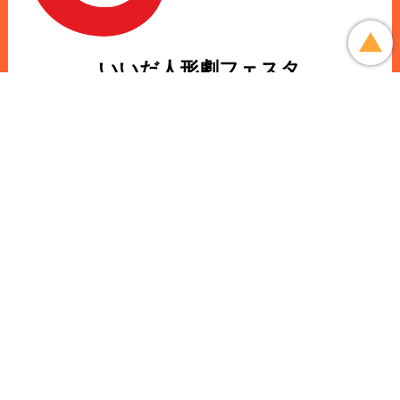
いいだ人形劇フェスタ
実行委員会事務局
〒395-0051
長野県飯田市高羽町5-5-1
飯田文化会館内
TEL.0265-23-3552
FAX.0265-23-3533
フェスタ2026
新着ニュース
公演・劇団一覧